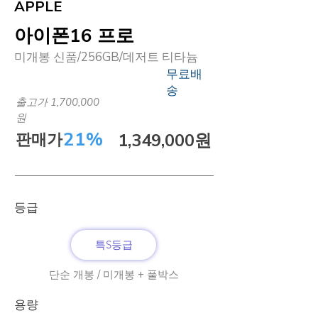
APPLE
아이폰16 프로
미개봉 신품/256GB/데저트 티타늄
무료배
송
출고가 1,700,000
원
21%
판매가
1,349,000원
​등급
특S등급
단순 개봉 / 미개봉 + 풀박스
​용량