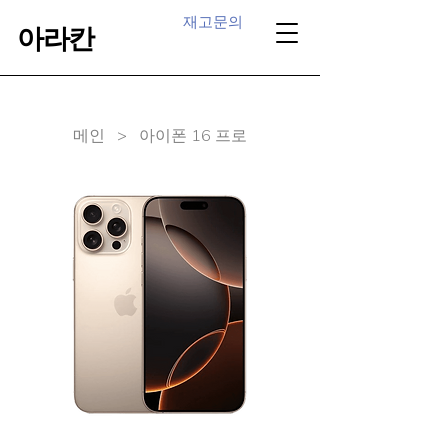
재고문의
아라칸
​메인 > 아이폰 16 프로