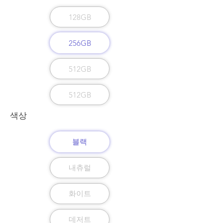
128GB
256GB
512GB
512GB
색상
블랙
내츄럴
화이트
데저트