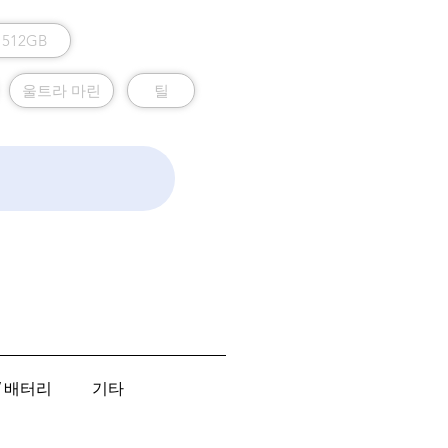
512GB
울트라 마린
틸
/ 배터리
기타