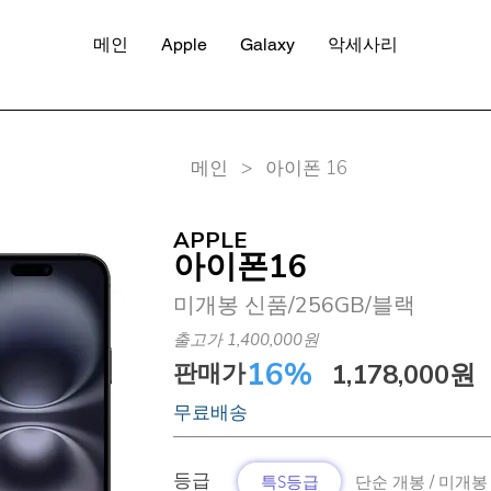
메인
Apple
Galaxy
악세사리
​메인 > 아이폰 16
APPLE
아이폰16
미개봉 신품/256GB/블랙
출고가 1,400,000원
16%
판매가
1,178,000원
무료배송
​등급
특S등급
단순 개봉 / 미개봉