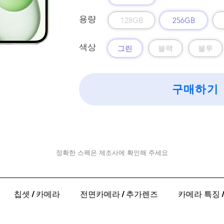
​용량
128GB
256GB
색상
그린
블랙
블루
구매하기
정확한 스펙은 제조사에 확인해 주세요
칩셋 / 카메라
전면카메라 / 추가렌즈
카메라 특징 