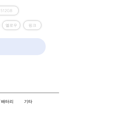
512GB
옐로우
핑크
/ 배터리
기타