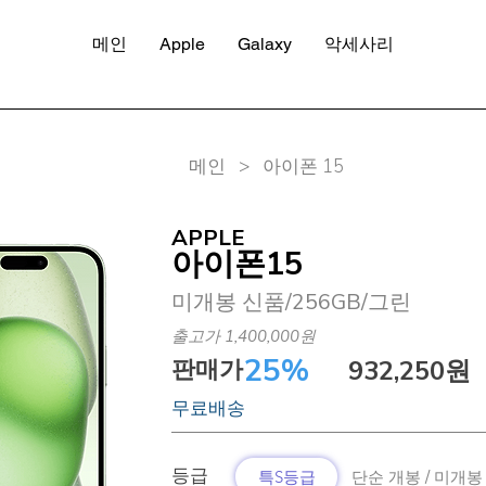
메인
Apple
Galaxy
악세사리
​메인 > 아이폰 15
APPLE
아이폰15
미개봉 신품/256GB/그린
출고가 1,400,000원
25%
판매가
932,250원
무료배송
​등급
특S등급
단순 개봉 / 미개봉