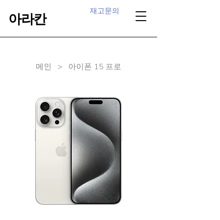
재고문의
아라칸
​메인 > 아이폰 15 프로