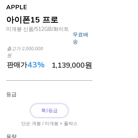
APPLE
아이폰15 프로
미개봉 신품/512GB/화이트
무료배
송
출고가 2,000,000
원
43%
판매가
1,139,000원
​등급
특S등급
단순 개봉 / 미개봉 + 풀박스
​용량