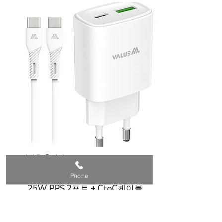
가정용 충전기
2포트 초고속 분리형 충전기
Phone
25W PPS 2포트 + CtoC케이블
무료배송