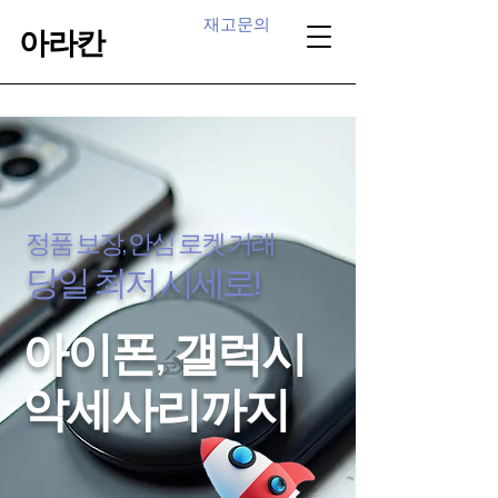
재고문의
아라칸
정품 보장, 안심 로켓 거래
​당일 최저 시세로!
아이폰, 갤럭시
​악세사리까지