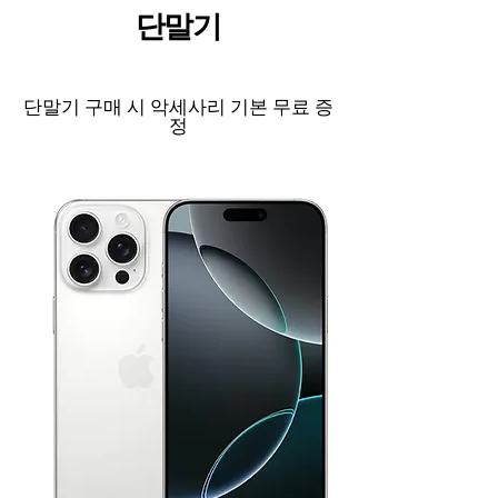
​단말기
단말기 구매 시 악세사리 기본 무료 증
정